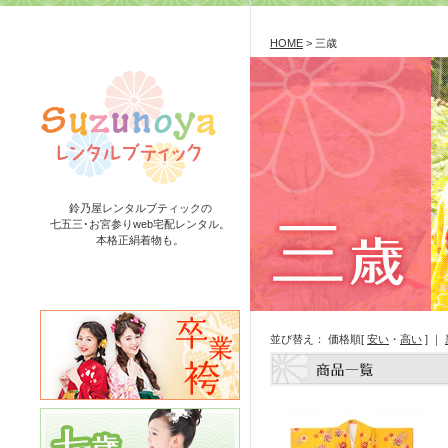
HOME
> 三歳
鈴乃屋レンタルブティックの
七五三･お宮参りweb宅配レンタル。
本格正絹着物も。
並び替え： 価格順[
安い
・
高い
] ｜