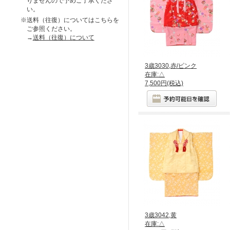
りませんので予めご了承くださ
い。
※送料（往復）についてはこちらを
ご参照ください。
→
送料（往復）について
3歳3030,赤/ピンク
在庫:△
7,500円(税込)
3歳3042,黄
在庫:△