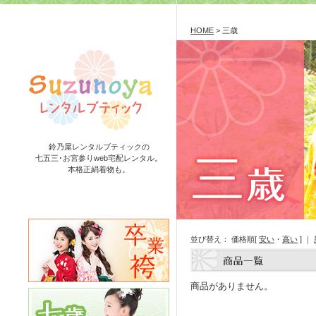
HOME
> 三歳
鈴乃屋レンタルブティックの
七五三･お宮参りweb宅配レンタル。
本格正絹着物も。
並び替え： 価格順[
安い
・
高い
] ｜
商品がありません。