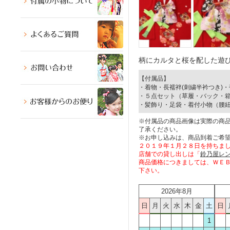
柄にカルタと桜を配した遊
【付属品】
・着物・長襦袢(刺繍半衿つき)
・５点セット（草履・バック・
・髪飾り・足袋・着付小物（腰紐
※付属品の商品画像は実際の商
了承ください。
※お申し込みは、商品到着ご希望
２０１９年１月２８日を持ちま
店舗での貸し出しは「
鈴乃屋レ
商品価格につきましては、ＷＥ
下さい。
2026年8月
日
月
火
水
木
金
土
日
1