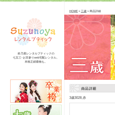
HOME
>
三歳
> 商品詳細
鈴乃屋レンタルブティックの
七五三･お宮参りweb宅配レンタル。
本格正絹着物も。
3歳3028,赤