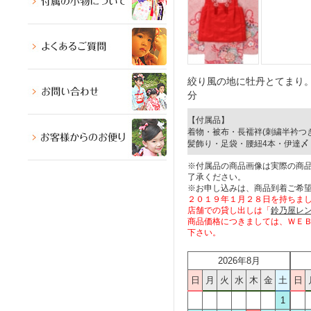
絞り風の地に牡丹とてまり
分
【付属品】
着物・被布・長襦袢(刺繍半衿つ
髪飾り・足袋・腰紐4本・伊達〆
※付属品の商品画像は実際の商
了承ください。
※お申し込みは、商品到着ご希望
２０１９年１月２８日を持ちま
店舗での貸し出しは「
鈴乃屋レ
商品価格につきましては、ＷＥ
下さい。
2026年8月
日
月
火
水
木
金
土
日
1