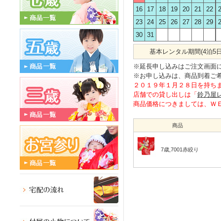
16
17
18
19
20
21
22
23
24
25
26
27
28
29
30
31
基本レンタル期間(4泊5日
※延長申し込みはご注文画面
※お申し込みは、商品到着ご
２０１９年１月２８日を持ち
店舗での貸し出しは「
鈴乃屋
商品価格につきましては、Ｗ
商品
7歳,7001赤絞り