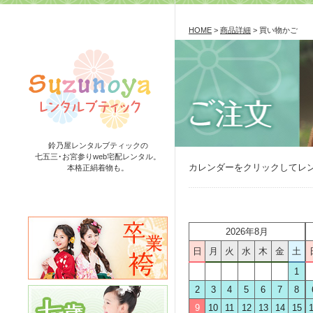
HOME
>
商品詳細
> 買い物かご
鈴乃屋レンタルブティックの
七五三･お宮参りweb宅配レンタル。
カレンダーをクリックしてレ
本格正絹着物も。
2026年8月
日
月
火
水
木
金
土
1
2
3
4
5
6
7
8
9
10
11
12
13
14
15