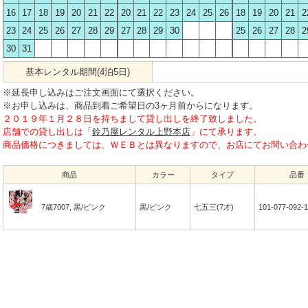
16
17
18
19
20
21
22
20
21
22
23
24
25
26
18
19
20
21
2
23
24
25
26
27
28
29
27
28
29
30
25
26
27
28
2
30
31
基本レンタル期間(4泊5日)
※延長申し込みはご注文画面にて選択ください。
※お申し込みは、商品到着ご希望日の3ヶ月前からになります。
２０１９年１月２８日を持ちまして貸し出しを終了致しました。
店舗での貸し出しは「
鈴乃屋レンタル上野本店
」にて承ります。
商品価格につきましては、ＷＥＢとは異なりますので、お店にてお問い合わ
商品
カラー
タイプ
品番
7歳7007, 黒/ピンク
黒/ピンク
七五三(7才)
101-077-092-