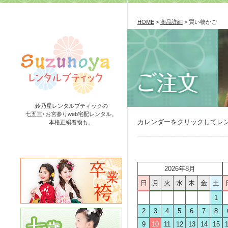
HOME
>
商品詳細
> 買い物かご
鈴乃屋レンタルブティックの
七五三･お宮参りweb宅配レンタル。
カレンダーをクリックしてレ
本格正絹着物も。
2026年8月
日
月
火
水
木
金
土
1
2
3
4
5
6
7
8
9
10
11
12
13
14
15